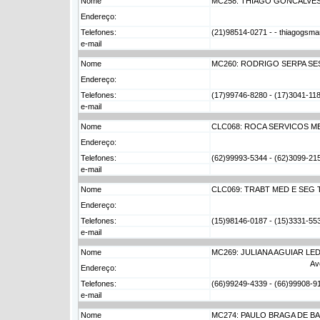
Nome
MC258: THIAGO GONCALVES
Endereço:
Telefones:
(21)98514-0271 - - thiagogsma
e-mail
Nome
MC260: RODRIGO SERPA SE
Endereço:
Telefones:
(17)99746-8280 - (17)3041-118
e-mail
Nome
CLC068: ROCA SERVICOS M
Endereço:
Telefones:
(62)99993-5344 - (62)3099-21
e-mail
Nome
CLC069: TRABT MED E SEG 
Endereço:
Telefones:
(15)98146-0187 - (15)3331-5533
e-mail
Nome
MC269: JULIANA AGUIAR LE
Av
Endereço:
Telefones:
(66)99249-4339 - (66)99908-91
e-mail
Nome
MC274: PAULO BRAGA DE B