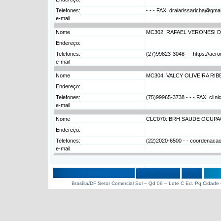
Telefones:
- - - FAX: dralarissaricha@gma
e-mail
Nome
MC302: RAFAEL VERONESI DI
Endereço:
Telefones:
(27)99823-3048 - - https://ae
e-mail
Nome
MC304: VALCY OLIVEIRA RIB
Endereço:
Telefones:
(75)99965-3738 - - - FAX: clí
e-mail
Nome
CLC070: BRH SAUDE OCUPA
Endereço:
Telefones:
(22)2020-6500 - - coordenac
e-mail
Brasília/DF Setor Comercial Sul – Qd 09 – Lote C Ed. Pq Cidade