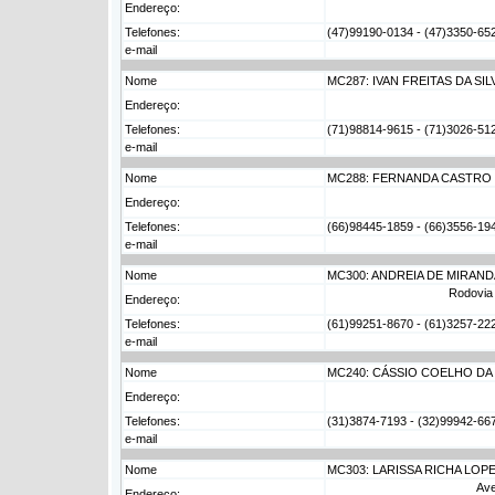
Endereço:
Telefones:
(47)99190-0134 - (47)3350-6528 
e-mail
Nome
MC287: IVAN FREITAS DA SI
Endereço:
Telefones:
(71)98814-9615 - (71)3026-512
e-mail
Nome
MC288: FERNANDA CASTRO
Endereço:
Telefones:
(66)98445-1859 - (66)3556-194
e-mail
Nome
MC300: ANDREIA DE MIRAND
Rodovia 
Endereço:
Telefones:
(61)99251-8670 - (61)3257-222
e-mail
Nome
MC240: CÁSSIO COELHO DA 
Endereço:
Telefones:
(31)3874-7193 - (32)99942-667
e-mail
Nome
MC303: LARISSA RICHA LOPE
Ave
Endereço: