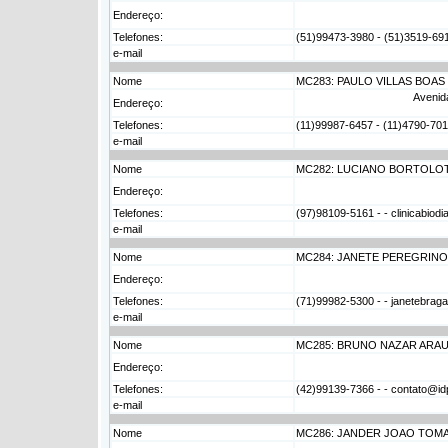
Endereço:
Telefones:
(51)99473-3980 - (51)3519-6919
e-mail
Nome
MC283: PAULO VILLAS BOAS
Avenida
Endereço:
Telefones:
(11)99987-6457 - (11)4790-7010 
e-mail
Nome
MC282: LUCIANO BORTOLOT
Endereço:
Telefones:
(97)98109-5161 - - clinicabiod
e-mail
Nome
MC284: JANETE PEREGRINO
Endereço:
Telefones:
(71)99982-5300 - - janetebra
e-mail
Nome
MC285: BRUNO NAZAR ARAU
Endereço:
Telefones:
(42)99139-7366 - - contato@idp
e-mail
Nome
MC286: JANDER JOAO TOMA