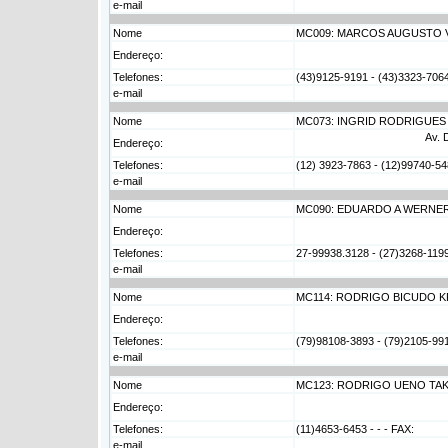
e-mail
Nome
MC009: MARCOS AUGUSTO V
Endereço:
Telefones:
(43)9125-9191 - (43)3323-7064
e-mail
Nome
MC073: INGRID RODRIGUES 
Av. 
Endereço:
Telefones:
(12) 3923-7863 - (12)99740-548
e-mail
Nome
MC090: EDUARDO A WERNER
Endereço:
Telefones:
27-99938.3128 - (27)3268-119
e-mail
Nome
MC114: RODRIGO BICUDO K
Endereço:
Telefones:
(79)98108-3893 - (79)2105-991
e-mail
Nome
MC123: RODRIGO UENO TAK
Endereço:
Telefones:
(11)4653-6453 - - - FAX:
e-mail