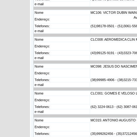
e-mail
Nome
MC106: VICTOR DUBIN WAI
Av
Endereço:
Telefones:
(51)98178-0501 - (51)3061-556
e-mail
Nome
CLC008: AEROMEDICA CLIN 
Endereço:
Telefones:
(43)99125-9191 - (43)3323-7064
e-mail
Nome
MC098: JESUS DO NASCIME
Endereço:
Telefones:
(38)99985-4906 - (38)3215-733
e-mail
Nome
CLC001: GOMES E VELOSO L
Endereço:
Telefones:
(62) 3224-0613 - (62) 3087-0
e-mail
Nome
MC015: ANTONIO AUGUSTO 
Endereço:
Telefones:
(35)999262456 - (35)37212456