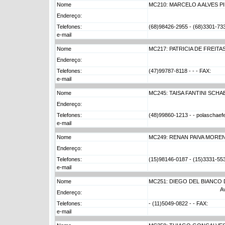
Nome
MC210: MARCELO A ALVES P
Endereço:
Telefones:
(68)98426-2955 - (68)3301-73
e-mail
Nome
MC217: PATRICIA DE FREIT
Endereço:
Telefones:
(47)99787-8118 - - - FAX:
e-mail
Nome
MC245: TAISA FANTINI SCH
Endereço:
Telefones:
(48)99860-1213 - - polaschaefe
e-mail
Nome
MC249: RENAN PAIVA MORE
Endereço:
Telefones:
(15)98146-0187 - (15)3331-5533
e-mail
Nome
MC251: DIEGO DEL BIANCO 
Av
Endereço:
Telefones:
- (11)5049-0822 - - FAX:
e-mail