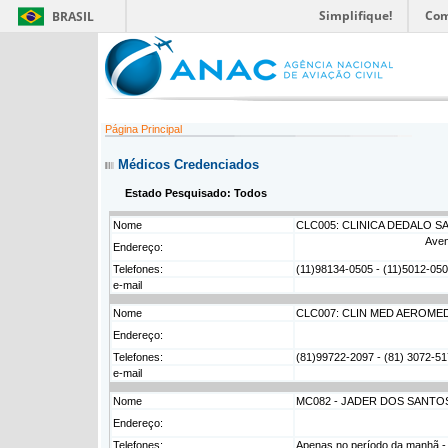
Simplifique!
Com
BRASIL
Página Principal
Médicos Credenciados
Estado Pesquisado: Todos
Nome
CLC005: CLINICA DEDALO S
Aven
Endereço:
Telefones:
(11)98134-0505 - (11)5012-0505
e-mail
Nome
CLC007: CLIN MED AEROMED
Endereço:
Telefones:
(81)99722-2097 - (81) 3072-517
e-mail
Nome
MC082 - JADER DOS SANTOS 
Endereço:
Telefones:
Apenas no período da manhã -