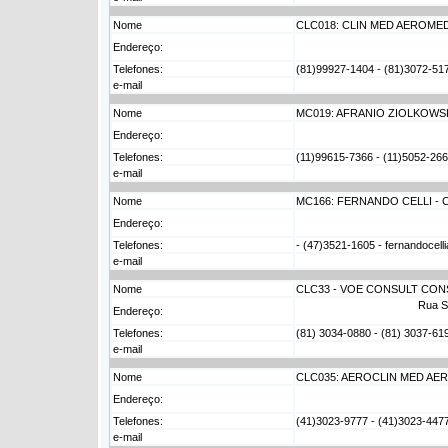
Nome
CLC018: CLIN MED AEROMED
Endereço:
Telefones:
(81)99927-1404 - (81)3072-5177
e-mail
Nome
MC019: AFRANIO ZIOLKOWSK
Endereço:
Telefones:
(11)99615-7366 - (11)5052-266
e-mail
Nome
MC166: FERNANDO CELLI - 
Endereço:
Telefones:
- (47)3521-1605 - fernandocel
e-mail
Nome
CLC33 - VOE CONSULT CON
Rua Se
Endereço:
Telefones:
(81) 3034-0880 - (81) 3037-6
e-mail
Nome
CLC035: AEROCLIN MED AE
Endereço:
Telefones:
(41)3023-9777 - (41)3023-4477 -
e-mail