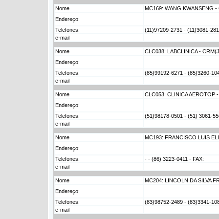
Nome
MC169: WANG KWANSENG -
Endereço:
Telefones:
(11)97209-2731 - (11)3081-281
e-mail
Nome
CLC038: LABCLINICA - CRM(
Endereço:
Telefones:
(85)99192-6271 - (85)3260-104
e-mail
Nome
CLC053: CLINICA AEROTOP 
Endereço:
Telefones:
(51)98178-0501 - (51) 3061-55
e-mail
Nome
MC193: FRANCISCO LUIS EL
Endereço:
Telefones:
- - (86) 3223-0411 - FAX:
e-mail
Nome
MC204: LINCOLN DA SILVA F
Endereço:
Telefones:
(83)98752-2489 - (83)3341-1
e-mail